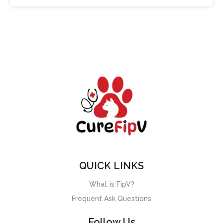
QUICK LINKS
What is FipV?
Frequent Ask Questions
Follow Us