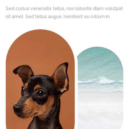
Sed cursus venenatis tellus, non lobortis diam volutpat
sit amet. Sed tellus augue, hendrerit eu rutrum in.